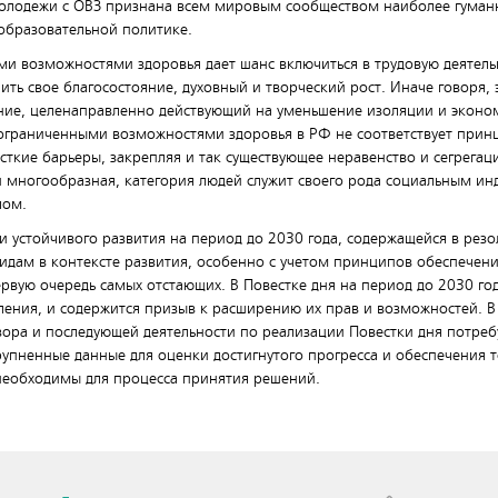
молодежи с ОВЗ признана всем мировым сообществом наиболее гуманн
 образовательной политике.
и возможностями здоровья дает шанс включиться в трудовую деятель
ть свое благосостояние, духовный и творческий рост. Иначе говоря, 
ие, целенаправленно действующий на уменьшение изоляции и эконо
 ограниченными возможностями здоровья в РФ не соответствует при
сткие барьеры, закрепляя и так существующее неравенство и сегрега
и многообразная, категория людей служит своего рода социальным и
лом.
и устойчивого развития на период до 2030 года, содержащейся в рез
идам в контексте развития, особенно с учетом принципов обеспечени
ервую очередь самых отстающих. В Повестке дня на период до 2030 го
ления, и содержится призыв к расширению их прав и возможностей. В
бзора и последующей деятельности по реализации Повестки дня потреб
упненные данные для оценки достигнутого прогресса и обеспечения т
необходимы для процесса принятия решений.