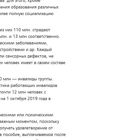
ва. Для этого, кроме
чения образования различных
более полную социализацию
из них 110 млн. страдают
млн. и 13 млн соответственно.
ческими заболеваниями,
стройствами и др. Каждый
или сенсорных дефектов, не
х человек имеет в своем составе
00 млн — инвалиды группы.
истике работающих инвалидов
почти 12 млн человек с
на 1 октября 2019 года в
ическими или психическими
 важным моментом, поскольку
лучать удовлетворение от
ое пособие, выплачиваемое после