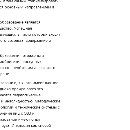
ь, и тем самым стабилизировать
тся основным направлением в
 образование является
щество. Успешная
ляющих, в число которых входят
ого возраста, содержание и
образования отражены в
риобретения доступных
ровать необходимые для этого
ране.
ованию, т.к. это имеет важное
днако прежде всего это
ваются педагогические
 и инвалидностью, методические
ологии и технические системы с
чения лиц с ОВЗ и
разования имеют опыт
 вуза. Инклюзия как способ