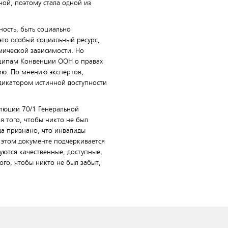
ой, поэтому стала одной из
ность, быть социально
это особый социальный ресурс,
мической зависимости. Но
нципам Конвенции ООН о правах
цию. По мнению экспертов,
ндикатором истинной доступности
олюции 70/1 Генеральной
я того, чтобы никто не был
да признано, что инвалиды
 этом документе подчеркивается
уются качественные, доступные,
ого, чтобы никто не был забыт,