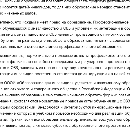
ти, наличие образования позволит осуществлять трудовую деятельност
 касается детей-инвалидов, то для них образование нередко станови
х жизненных шагов.
реплено, что каждый имеет право на образование. Профессиональное
 обучающихся с инвалидностью и ОВЗ и условием их интеграции в об
я лиц с инвалидностью и ОВЗ является производной от многих состав
обучения на разных ступенях общего образования, начиная с дошкольн
ссиональных и основных этапов профессионального образования.
ганизационные, нормативные и правовые аспекты профессионального 
азе и формально способны поддерживать и регулировать процессы п
ью и ОВЗ, защищать их право на трудовую деятельность и регламенти
еграции инвалидов постепенно становятся доминирующими в нашей ст
ях ОООИ «Образование для инвалидов» уделяется инклюзивному образ
ления открытого и толерантного общества в Российской Федерации. О
еме высшего образования оно только начинает обретать формы: разви
вания, составляются нормативные правовые акты обучения лиц с ОВЗ
сшем образовании. Внедряются и интегрируются инновационные техн
менение которых в учебном процессе необходимо для реализации обу
гий. Практически все образовательные организации всех уровней об
 инвалидностью, в качестве субъектов образовательного пространства