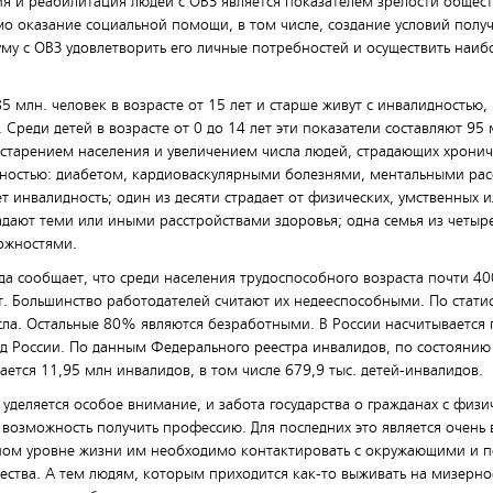
ия и реабилитация людей с ОВЗ является показателем зрелости общест
 оказание социальной помощи, в том числе, создание условий полу
уму с ОВЗ удовлетворить его личные потребностей и осуществить наи
 млн. человек в возрасте от 15 лет и старше живут с инвалидностью, 
реди детей в возрасте от 0 до 14 лет эти показатели составляют 95 
о старением населения и увеличением числа людей, страдающих хрони
ностью: диабетом, кардиоваскулярными болезнями, ментальными рас
т инвалидность; один из десяти страдает от физических, умственных 
дают теми или иными расстройствами здоровья; одна семья из четыре
ожностями.
а сообщает, что среди населения трудоспособного возраста почти 4
т. Большинство работодателей считают их недееспособными. По стат
сла. Остальные 80% являются безработными. В России насчитывается 
 России. По данным Федерального реестра инвалидов, по состоянию 
ется 11,95 млн инвалидов, в том числе 679,9 тыс. детей-инвалидов.
уделяется особое внимание, и забота государства о гражданах с физ
возможность получить профессию. Для последних это является очень
ном уровне жизни им необходимо контактировать с окружающими и по
ества. А тем людям, которым приходится как-то выживать на мизерн