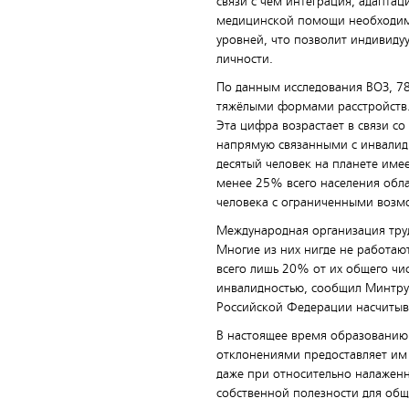
связи с чем интеграция, адаптац
медицинской помощи необходимо
уровней, что позволит индивиду
личности.
По данным исследования ВОЗ, 785
тяжёлыми формами расстройств. С
Эта цифра возрастает в связи с
напрямую связанными с инвалид
десятый человек на планете имее
менее 25% всего населения обла
человека с ограниченными возм
Международная организация труд
Многие из них нигде не работаю
всего лишь 20% от их общего чи
инвалидностью, сообщил Минтруд
Российской Федерации насчитыва
В настоящее время образованию 
отклонениями предоставляет им 
даже при относительно налажен
собственной полезности для общ