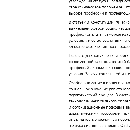
утверждения статуса инвалиднос
свое финансовое положение. Что
выборе профессии и последующи
В статье 43 Конституции РФ зак
важнейшей сферой социализации
профессиональная самореализаци
условия, качество воспитания и 
качество реализации предпрофе
Целевые установки, задачи, ор
современной законодательной б
профессий лицами с инвалидност
условия. Задачи социальной инт
Особое внимание в исследовани
социальное значение для станов
педагогический процесс. В сист
технологии инклюзивного образо
и организационные подходы в вы
дидактическими пособиями, при
инвалидностью различных нозоло
взаимодействия с лицами с ОВЗ и